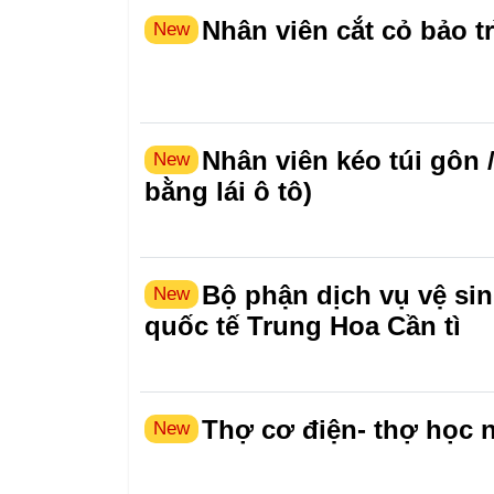
Nhân viên cắt cỏ bảo tr
New
Nhân viên kéo túi gôn 
New
bằng lái ô tô)
Bộ phận dịch vụ vệ si
New
quốc tế Trung Hoa Cần tì
Thợ cơ điện- thợ học 
New