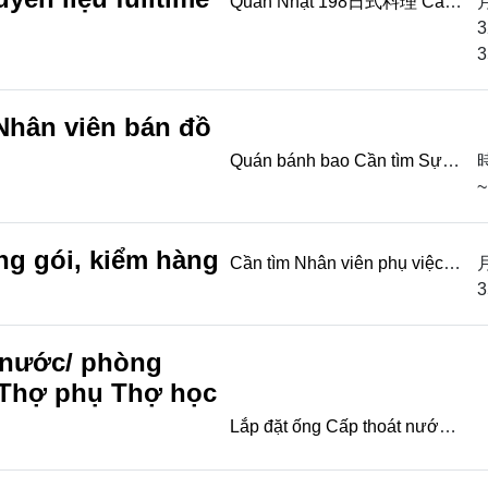
Quán Nhật 198日式料理 Cần
tìm Nhân viên chuẩn bị
3
nguyên liệu fulltime Thời
3
gian: 14:30-23:00 Lươn...
Nhân viên bán đồ
Quán bánh bao Cần tìm Sự
phụ hấp bánh bao Thời gian:
~
07:00-15:00 Lương 220-
250/h Nhân viên bá...
ng gói, kiểm hàng
Cần tìm Nhân viên phụ việc
Đóng gói, kiểm hàng Lương
3
từ 35800( đã gồm chuyên
cần) Thời gian: ...
 nước/ phòng
 Thợ phụ Thợ học
Lắp đặt ống Cấp thoát nước/
phòng cháy chữa cháy Thợ
chính Thợ phụ Thợ học nghề