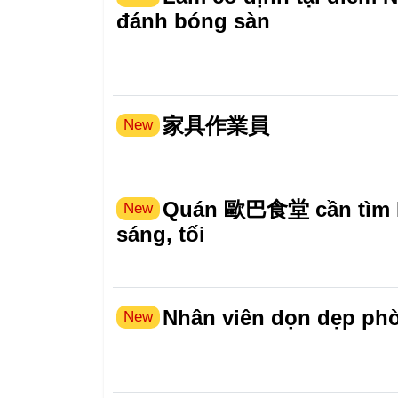
đánh bóng sàn
家具作業員
New
Quán 歐巴食堂 cần tìm N
New
sáng, tối
Nhân viên dọn dẹp ph
New