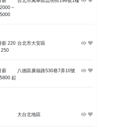
月薪
台北市萬華區昆明街198號1樓
2000 ~
5000
時薪 220
台北市大安區
 250
月薪
八德區廣福路530巷7弄10號
5800 起
大台北地區