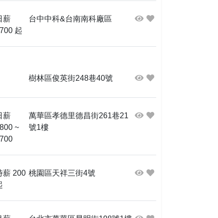
日薪
台中中科&台南南科廠區
700 起
樹林區俊英街248巷40號
日薪
萬華區孝德里德昌街261巷21
800 ~
號1樓
700
時薪 200
桃園區天祥三街4號
起