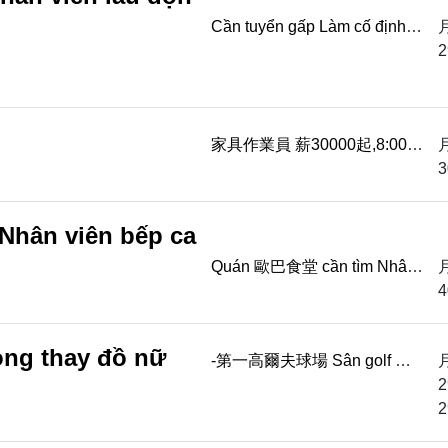
Cần tuyển gấp Làm cố định
tại điểm Nhân viên lau dọn
2
đánh bóng sàn Lương từ
29500 Dựa theo nă...
家具作業員 薪30000起,8:00-
17:00 週休二日,享勞健保,平鎮
3
區快速路三段39之1號
hân viên bếp ca
Quán 歐巴食堂 cần tìm Nhân
viên bếp ca sáng, tối Lương
4
từ 4 vạn / tháng, 200/h Dựa
theo năng lực điề...
òng thay đồ nữ
-第一高爾夫球場 Sân golf 第
一高爾夫球場 -近林口交流道
2
Gần nút giao cao tốc Hồ Khẩu
2
-誠徵 Cần tìm -女更衣室清潔