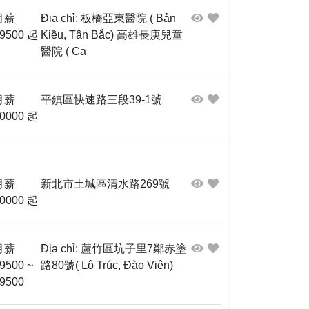
月薪
Địa chỉ: 板橋亞東醫院 ( Bản
9500 起
Kiều, Tân Bắc) 高雄長庚兒童
醫院 ( Ca
月薪
平鎮區快速路三段39-1號
0000 起
月薪
新北市土城區清水路269號
0000 起
月薪
Địa chỉ: 蘆竹區坑子里7鄰赤塗
9500 ~
路80號( Lô Trúc, Đào Viên)
9500