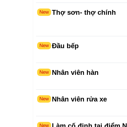
Thợ sơn- thợ chính
New
Đầu bếp
New
Nhân viên hàn
New
Nhân viên rửa xe
New
Làm cố định tại điểm N
New