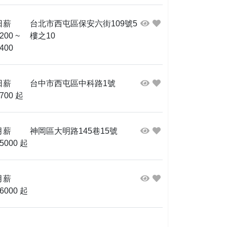
日薪
台北市西屯區保安六街109號5
200 ~
樓之10
400
日薪
台中市西屯區中科路1號
700 起
月薪
神岡區大明路145巷15號
5000 起
月薪
6000 起