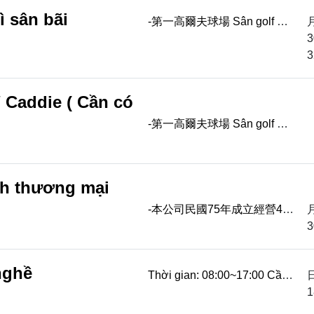
員 Nhâ...
ì sân bãi
-第一高爾夫球場 Sân golf 第
一高爾夫球場 -近林口交流道
3
Gần nút giao cao tốc Hồ Khẩu
3
-誠徵 Cần tìm -女更衣室清潔
員 Nhâ...
/ Caddie ( Cần có
-第一高爾夫球場 Sân golf 第
一高爾夫球場 -近林口交流道
Gần nút giao cao tốc Hồ Khẩu
-誠徵 Cần tìm -女更衣室清潔
nh thương mại
員 Nhâ...
-本公司民國75年成立經營40
年 Công ty thành lập năm dân
3
quốc 75, đã thành lập 40 năm
-中華國際商務清潔事業部 Bộ
nghề
Thời gian: 08:00~17:00 Cần
phận d...
phối hợp tăng ca theo tiến độ
1
công việc Ưu tiên người có