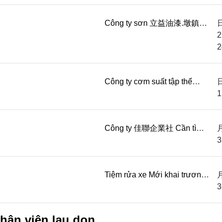
trực quầy Thời gian: 10:00-
19:00( nghỉ trưa ...
Công ty sơn 立益油漆.墩鎮企
業 Tuyển nhân viên làm lâu
2
dài, không thực sự muốn tìm
2
việc vui lòng không ứng ...
Công ty cơm suất tập thể
quận Tây Đồn, Đài Trung Cần
1
tìm Đầu bếp Thời gian: 06:00-
14:00 Lương...
Công ty 佳聯企業社 Cần tìm
Nhân viên hàn Biết hàn điện,
3
hàn TIG, ưu tiên người biết
xem bản vẽ Lư...
Tiệm rửa xe Mới khai trương,
cần tìm Nhân viên rửa xe
3
Hoan nghênh người trung
cao tuổi Nam n...
hân viên lau dọn