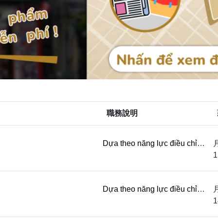
職務說明
Dựa theo năng lực điều chỉnh
lương/ không tuyển người
1
muốn lấy lương theo ngày Có
BHLD BHYT/ bảo ...
Dựa theo năng lực điều chỉnh
lương/ không tuyển người
1
muốn lấy lương theo ngày Có