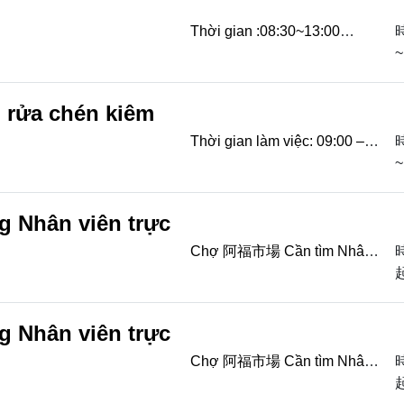
BHLD BHYT/ bảo ...
Thời gian :08:30~13:00
10:00~14:00 Hoan nghênh
~
dâu rể Đài Ưu tiên người biết
nấu đồ ăn Lương th...
 rửa chén kiêm
Thời gian làm việc: 09:00 –
14:30
~
g Nhân viên trực
Chợ 阿福市場 Cần tìm Nhân
viên bốc xếp hàng Nhân viên
trực quầy Thời gian: 10:00-
19:00( nghỉ trưa ...
g Nhân viên trực
Chợ 阿福市場 Cần tìm Nhân
viên bốc xếp hàng Nhân viên