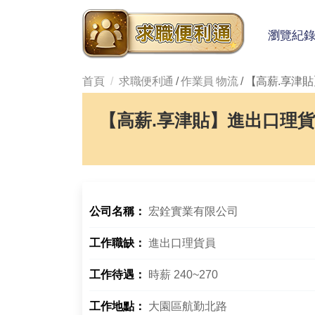
瀏覽紀
首頁
求職便利通
/
作業員 物流
/ 【高薪.享津
【高薪.享津貼】進出口理
公司名稱：
宏銓實業有限公司
工作職缺：
進出口理貨員
工作待遇：
時薪 240~270
工作地點：
大園區航勤北路