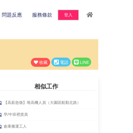
問題反應
服務條款
登入
收藏
電話
LINE
相似工作
【高薪急徵】堆高機人員（大園區航勤北路）
早/中班裡貨員
倉庫搬運工人