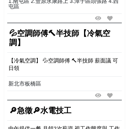
1.南屯區 2.豐原永康路上 3.潭子區頭張路 4.西
屯區
💦空調師傅🔨半技師【冷氣空
調】
【冷氣空調】 💦空調師傅 🔨半技師 薪面議 可
日領
新北市板橋區
🔎急徵🔎水電技工
中午提供一餐 月領2次薪資 視工作態度與 工作