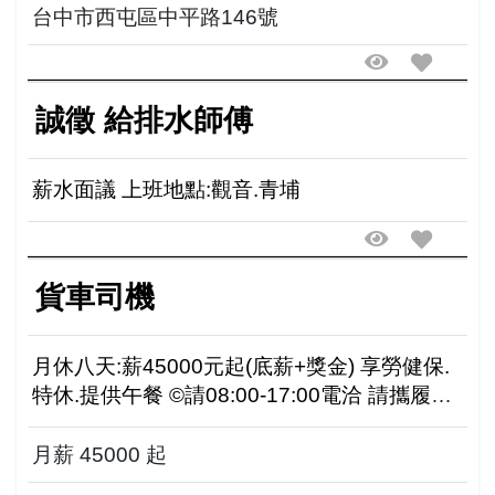
台中市西屯區中平路146號
誠徵 給排水師傅
薪水面議 上班地點:觀音.青埔
貨車司機
月休八天:薪45000元起(底薪+獎金) 享勞健保.
特休.提供午餐 ©請08:00-17:00電洽 請攜履歷
約3個月後遷廠至: .后里區三豐路三段123號 (正
隆紙廠大門對面)
月薪 45000 起