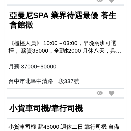
亞曼尼SPA 業界待遇最優 養生
會館徵
《櫃檯人員》 10:00～03:00，早晚兩班可選
擇， 薪資35000，全勤$2000 月休八天，具反
應機靈佳， 會簡易操作電腦 《美容師》 10：
00～03：00，早晚可選擇 薪...
月薪 37000~60000
台中市北區中清路一段337號
小貨車司機/靠行司機
小貨車司機 薪45000.週休二日 靠行司機 自備