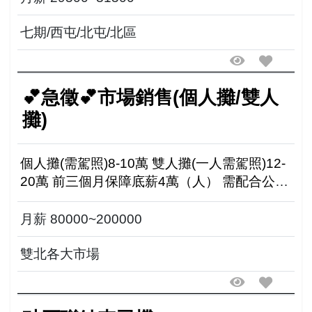
七期/西屯/北屯/北區
💕急徵💕市場銷售(個人攤/雙人
攤)
個人攤(需駕照)8-10萬 雙人攤(一人需駕照)12-
20萬 前三個月保障底薪4萬（人） 需配合公司
調配、肯學習、有熱忱、有責任感 歡迎二度就
業、職場新鮮人、完整培訓 教到會才出攤、免
月薪 80000~200000
資金...
雙北各大市場